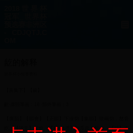
2018世界杯
冠军_世界杯
预选赛非洲区
- CDJQTJ.C
OM
龁的解释
世界杯小组赛赛程
【亥集下】【齒】
齕·康熙筆画：18 ·部外筆画：3
【廣韻】【韻會】【正韻】下沒切【集韻】恨竭切，𠀤音
紇。【說文】齧也。【禮·曲禮】削瓜庶人齕之。【註】不