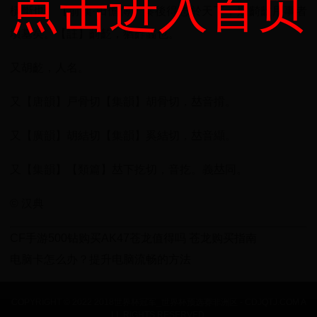
点击进入首页
橫斷也。【前漢·田儋傳】秦後得志於天下，則齮齕用事者
墳墓矣。【註】齮齕，猶齚齧也。
又胡齕，人名。
又【唐韻】戸骨切【集韻】胡骨切，𠀤音搰。
又【廣韻】胡結切【集韻】奚結切，𠀤音纈。
又【集韻】【類篇】𠀤下扢切，音扢。義𠀤同。
© 汉典
CF手游500钻购买AK47苍龙值得吗 苍龙购买指南
电脑卡怎么办？提升电脑流畅的方法
COPYRIGHT © 2022 2018世界杯冠军_世界杯预选赛非洲区 - CDJQTJ.COM A
LL RIGHTS RESERVED.