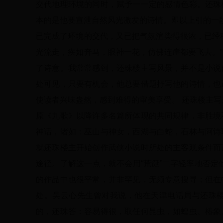
交代地理环境的同时，赋予一一定的感情色彩。还珠
本的是他要宣泄自然风光激发的诗情。即以上引的一段
已完成了环境的交代，又已把气氛渲染得很浓，已经
光流走，疾如奔马，眼神一花，仿佛连崖都要飞去。
了诗意。我常常感到，还珠楼主写风景，并不是小说
处可见，只要有机会，他总要借题抒写他的诗情，也
使读者兴味盎然，感到难得的审美享受。 还珠楼主写
原《九歌》以降许多名篇所体现的共同规律，非胜境
神话，诸如：巫山与神女，西湖与白蛇，石林与阿诗
就还珠楼主开始创作武侠小说时所处的主客观条件而
途径。了解这一点，就不会用“荒诞”二字轻率地否定
的作品中也很平常，并非罕见，无须专意搜寻；但在
处。吴云心先生曾对我说，他在天津电话局与还珠
的，还珠答：容易得很，取任何昆虫，如蝗虫、椿象