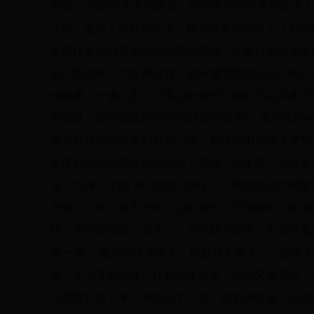
中说：“他自己本来的意思，很想把所历所见的山水
小说，他在人家鼓动之下，就不经意地采用了《蜀山
还珠楼主作品艺术魅力的部分奥秘，正是自然风光美
就，而是有一个探索过程。他应邀写武侠小说，内心
他很费了一番心思。《蜀山剑侠传》的前几回并非没
衣无缝，这使他感到开始“写得甚不惬意”，直到他把
美与神话传说的奇幻融为一体，神话为山川添了灵气
主便抑制不住那奔放的诗情，笔底一泻千里，远近兼
城十九侠》中的“巫江取宝”为例： 卞明德在百忙中
于密云之中，淡无光华。山风渐作，下面峡中江涛澎
暗。卞明德抬头一看天上，业已阴云四合，不见丝毫
岳一 般，密层层簇涌满天。风是越来越大，上面技
颓，令人耳聋心悸。比起适才妖风，来势又是不同，
大霹雷打将下来，风便小了许多。跟着稀落落一丛雨