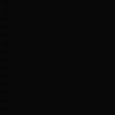
生了感
生。他
在精神
洵结婚
和她对
姻，在
中任中
是在邮
悉此事
，孙经
无人不
向眼睛
，某杂
了长篇