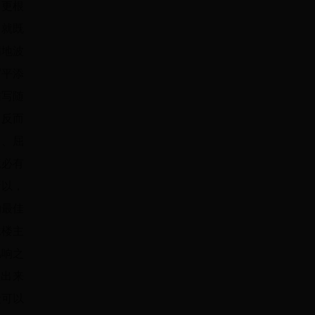
，更根
，就既
满地波
写平添
描写随
，反而
 、屈
境必有
所以，
的最佳
珠楼主
凡响之
想出来
状可以