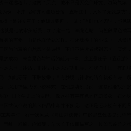
楼主远远超出了这两个层次，他不只是要交代环境、渲染气氛
为例，本来写到“齐向崖边驶落，直坠江中，又添了无数威势”
称得上是好文章了；他却偏要再加一笔：“有时电光闪过，照见
”这就是他的审美感受，加了这一笔，画龙点睛，为整段景色描
自身的需要，而是他在借题发挥。在还珠楼主的小说中，风景
正因为他写的自然风光是诗境，不但不使读者感到冗长、厌烦
景的成功，来自景色与神话的融为一体。这正是庄子《逍遥游》
不足以显扬神话，非神话不足以渲染胜境。在我们中国，有胜
玛，如此等等，不胜枚举；且有胜境与神话的结合就必有诗。
言，采用神怪武侠小说样式，在他是势所必然，这是他能找到
他在中国文学史上的贡献。 像这样有声有色的奇幻景象，在还
中国武侠小说的其它作品中却并不多见，这正是还珠楼主不同
楼主共事时，有一次问及《蜀山剑侠传》中的那些怪兽是怎样
、青蛙、蚯蚓、螳螂等，放大若干倍而描写之，其凶恶诡异之