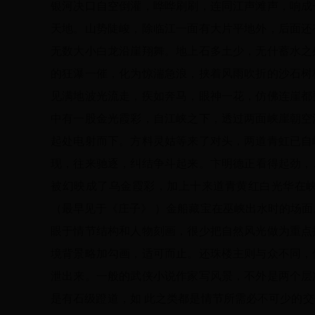
银河决口自空倒灌，哗哗刷刷，连同江声滩声，响成
天地。山势陡峻，除临江一面有大片平地外，后面还
无数大小白龙沿崖翔舞。地上石多土少，无什蓄水之
的狂瀑一催，化为惊湍急浪，挟着风雨吹折的沙石树
见满地波光流走，疾如奔马，眼神一花，仿佛连崖都
中有一股金光霞彩，自江峡之下，透过两面峡崖朝空
起处电射而下。方料灵姑等来了对头，两道青虹已自
现，往来驰逐，纠结争斗起来。卞明德正看得起劲，
被幻映成了乌金霞彩，加上十来道青黄红白光华在
（最早见于《庄子》 ）金船藏宝在巫峡出水时的场面
眼于情节结构和人物刻画，很少把自然风光做为重点
境背景略加勾画，适可而止。还珠楼主则与众不同，
泄出来。一般的武侠小说作家写风景，不外是两个层
是有石级蹬道，如 此之类都是情节所需必不可少的