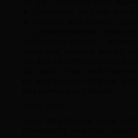
小说《杜甫》。当他讲述完杜甫穷愁潦倒、病死舟中
重！”二日后即溢然长逝，享年五十九岁，恰与杜甫
贤、观鼎姐弟所作《回忆父亲还珠楼主》一文做了如上
日）。虽然我对还珠生平旱有耳闻，当观贤将此文寄
年代未即有徐国桢作《还珠楼主论》 ，先在陈蝶衣主编
年2月出版单行本，全文约三万字，篇幅不算大，但
以来，香港黄汉立、台湾叶洪生对还珠的研究致力颇
短促，未能尽兴，是一憾事。近年来，内地研究还珠
精详，曾在寒舍听他讲述，十分佩服。此外，在京津
的知音遍及海内外，而且并非“庸俗小市民”。
还珠楼主 - 创作特点
一部小说，能够使上百万人入迷，历久不衰，百读不
楼主有他鲜明的个性，他酷爱自然风光，遍游名胜古