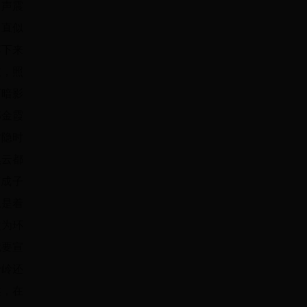
，声震
，直似
落下来
过，照
面暗影
那金霞
时隐时
黑云都
广成子
总是着
做为环
就要宣
野岭还
类，在