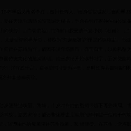
世，1949年后又改名李红，四川长寿人。出身官宦世家，自幼即 
，复任天津电话局长段茂谰之秘书，业余在银行家孙仲山公馆
蜀山剑侠传》，声誉鹊起。临终前口授完成长篇小说《杜甫》 ，
，又最受评论界斥责，被称为“荒诞至极”的便是还珠楼主。 他
年问曾在苏州为宫，后因不满官场黑暗，弃官归里，以教私塾
中国传统文化的坚实基础。他三岁便开始读书习字，五岁便能
字论》洋洋五千言，在乡里间被誉为神童，当时长寿县衙特制“神
盛名并非侥幸获致。
七岁便登过峨眉、青城，十岁时在他的塾师带领下再登峨眉、
说掌故，如数家珍；他还带还珠去见峨眉仙峰禅院一位精干气
父，随即由他的母亲带往苏州投亲，家 境骤变。在苏州，李寿