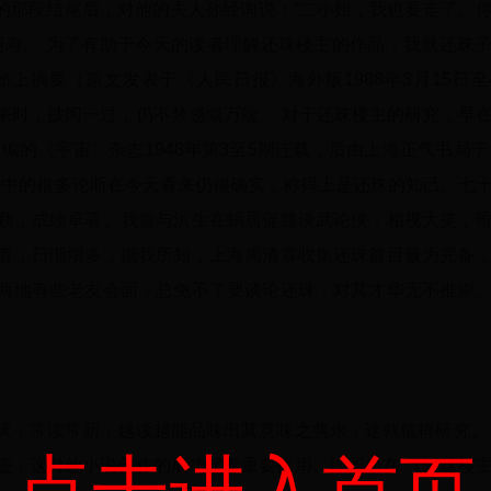
的那段结尾后，对他的夫人孙经询说：“二小姐，我也要走了。
同寿。 为了有助于今天的读者理解还珠楼主的作品，我就还珠
摘要（原文发表于《人民日报》海外版1988年3月15日至
来时，披阅一过，仍不禁感慨万端。 对于还珠楼主的研究，早
的《宇宙》杂志1948年第3至5期连载，后由上海正气书局于1
其中的很多论断在今天看来仍很确实，称得上是还珠的知己。七
勤，成绩卓著。我曾与洪生在蜗居促膝谈武论侠，相视大笑，
者，日渐增多，据我所知，上海周清霖收集还珠篇目最为完备
两地有些老友会面，总免不了要谈论还珠，对其才华无不推崇
厌，常读常新，越读越能品味出其意味之隽永，这就值得研究。
迹，这对他小说创作的成功起着重要作用。徐国桢在 《还珠楼