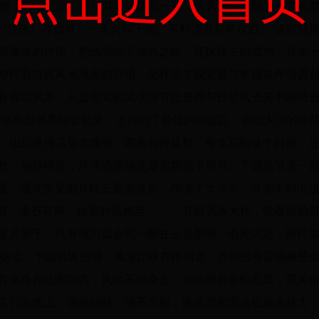
点击进入首页
人物，写成笔记，恰巧其时天津有一家《天风报》，缺少一篇长
剑侠传》作篇名，一天天写下去。不料读者异常欢迎。”这段话
所激发的诗情，把他导向了成功之路。还珠楼主的成功，并非
却怀着自然风光激发的诗情，怎样使主观意愿与客观条件谐调
有描写风景，只是现实的武侠情节总显得与自然风光美不能结
神话和自然美结合起来，才找到了最佳的突破口，名山大川的雄
，山川使神话更为瑰丽，两者相得益彰。每逢写到这个时候，
收，动静呼应，洋洋洒洒地连篇累牍说个尽兴。下面且节录一
瞥见，适才所见那片轻云逐渐展开，布满了大半天。月光不时出
湃，击石有声。估量时辰将至，…… 耳听风涛大作，觉着面前
星月影于，只有电闪似金蛇一般在云边掣动。电光闪处，照得
术扬尘，下面洪涛怒涌，滩里江峡齐作回音，万窍怒号震撼峡壁
方幸身在法圈以内，风吹不到身上，突地眼前金蛇乱窜，震天
点打向地上，滴滴挞哒，响不片刻，由疏而密雨点也越来越大