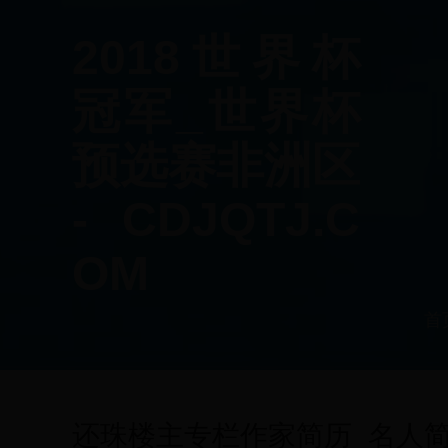
2018世界杯
冠军_世界杯
预选赛非洲区
- CDJQTJ.C
OM
首
还珠楼主专栏作家简历_名人