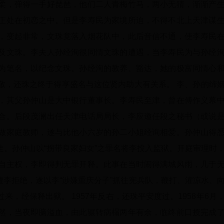
柔，弹得一手好琵琶，他们二人青梅竹马，两小无猜，渐渐产
正处在初恋之中。但是李寿民为家境所迫，不得不北上天津谋
，变起非常，文珠竟落入烟花队中，此后音信不通，使李寿民
及文珠。李夫人孙经洵很同情文珠的遭遇，当李寿民为与孙经
为笔名，以纪念文珠。孙经洵的教养、豁达，她的极富同情心
敬，还珠之终于得享盛名与这位贤内助大有关系。 李、孙的缔
，其父孙仲山是大中银行董事长。李寿民至津，曾在傅作义幕
合。后段茂澜出任天津电话局局长，李应邀任段之秘书（或说
做家庭教师，遂与比他小六岁的孙二小姐经询相爱。孙仲山得
。孙仲山以“拐带良家妇女”之罪名将李投入监狱。开庭审理时
自主权，李即得判无罪开释。此事在当时闹得满城风雨，几于
，遭李拒绝，遂以李“涉嫌重庆分子”抓往宪兵队，鞭打、灌凉水、
，经保释出狱。 1957年反右，还珠平安度过。1958年6月
然，当夜即脑溢血，由此辗转病榻两年有余，临终前口授完成