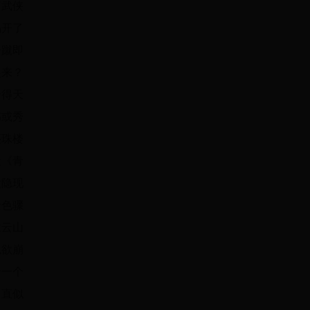
篇武侠
揭开了
一蹴即
起来？
合得天
伟或秀
还珠楼
段《青
没隐现
景色骤
浓云山
似欲崩
价一个
，直似