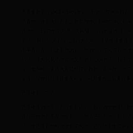
本名李善基（1902～1961年），后改以李寿民行
历各地，走遍大江南北。曾在傅作义幕中任中文秘书
庭教师。1932年于天津《天风报》发表长篇连载《
逝世。 民国武侠小说北派四大家中，最早使读者着迷
个书香世家，祖上累代为官。他的父亲李元甫在光绪
所以，李寿民从小便在他父亲的悉心调教下，打下了
文，七岁时写丈许大对已然挥洒自如，九岁作《“一”
字匾，敲锣打鼓送往李家祠堂。可见李寿民后来得享
还珠楼主 - 生平
还珠楼主的一生，历经曲折跌宕，极富传奇色彩。他
这位王姓塾师不是一个腐儒，他为还珠导游，随处讲
尚，使还珠在幼时便学会了气功。还珠楼主十二岁丧