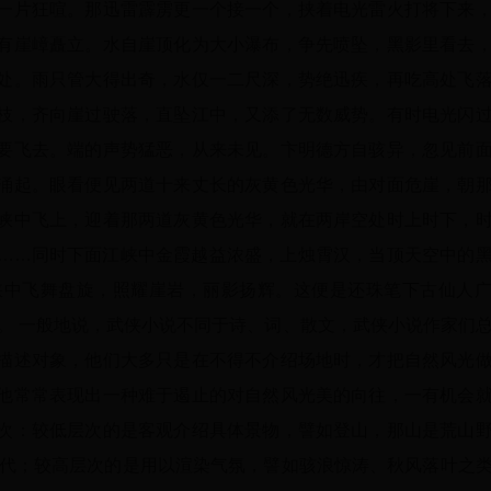
一片狂喧。那迅雷霹雳更一个接一个，挟着电光雷火打将下来
有崖嶂矗立。水自崖顶化为大小瀑布，争先喷坠，黑影里看去
处。雨只管大得出奇，水仅一二尺深，势绝迅疾，再吃高处飞
枝，齐向崖过驶落，直坠江中，又添了无数威势。有时电光闪
要飞去。端的声势猛恶，从来未见。卞明德方自骇异，忽见前
涌起。眼看便见两道十来丈长的灰黄色光华，由对面危崖，朝
峡中飞上，迎着那两道灰黄色光华，就在两岸空处时上时下，
……同时下面江峡中金霞越益浓盛，上烛霄汉，当顶天空中的
峡中飞舞盘旋，照耀崖岩，丽影扬辉。这便是还珠笔下古仙人
。 一般地说，武侠小说不同于诗、词、散文，武侠小说作家们
描述对象，他们大多只是在不得不介绍场地时，才把自然风光
他常常表现出一种难于遏止的对自然风光美的向往，一有机会
次：较低层次的是客观介绍具体景物，譬如登山，那山是荒山
交代；较高层次的是用以渲染气氛，譬如骇浪惊涛、秋风落叶之