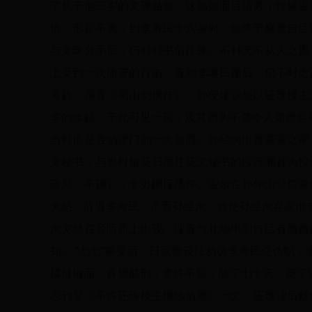
了长于他三岁的文珠姑娘，这姑娘面目清秀，性格温
情，形影不离，到李寿民十六岁时，他终于察觉自己
与文珠分手后，仍时时书信往来。不料天不从人之愿
上受到一次痛苦的打击，直到李寿民婚后，仍不时念
筹款，撰著《蜀山剑侠传》，孙便建议他以还珠楼主
李的体贴，于此可见一斑，观其所为不禁令人肃然起
当时也是轰动津门的一大新闻。孙经洵出身豪富之家
文秘书，与当时留英归国任英文秘书的段茂澜甚为投
政局，不确），专办酬应函件。业余在孙仲山公馆兼
大怒，辞退李寿民，严责孙经洵，致使孙经洵弃家出走
洵突然在旁听席上出现，理直气壮地申明自己有婚姻
知。 “七七”事变后，日寇曾设法劝诱李寿民任伪职
揉辣椒面，备施酷刑，李终不屈，熬了七十天，挺了过来
志刊登《不许还珠楼主继续放毒》一文，还珠读后默