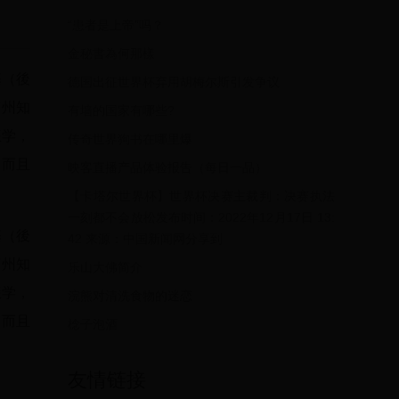
“患者是上帝”吗？
金秘書為何那樣
基（後
德国出征世界杯弃用胡梅尔斯引发争议
苏州知
有墙的国家有哪些?
辍学，
传奇世界狗书在哪里爆
，而且
映客直播产品体验报告（每日一品）
【卡塔尔世界杯】世界杯决赛主裁判：决赛执法
一刻都不会放松发布时间：2022年12月17日 13:
基（後
42 来源：中国新闻网分享到
苏州知
乐山大佛简介
辍学，
浣熊对清洗食物的迷恋
，而且
棯子泡酒
友情链接