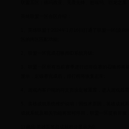
联盟五区：德玛西亚、无畏先锋、恕瑞玛、巨龙之巢
英雄联盟一区合区介绍：
1、英雄联盟于2024年1月16日打通了联盟一区(皮尔特
区的跨区匹配功能;
2、联盟一区完成召唤师ID系统升级;
3、联盟一区所有当前赛季进行过排位赛的召唤师将
显示，定级赛完成后，排行榜将恢复正常;
4、游戏内客户端的符文页设定被重置，进入游戏后
5、英雄成就系统维护说明：因技术原因，英雄成就
成就系统及相关功能将暂时停用，联盟一区提前开服
1) 藏品-英雄页签总成就积分显示为0;