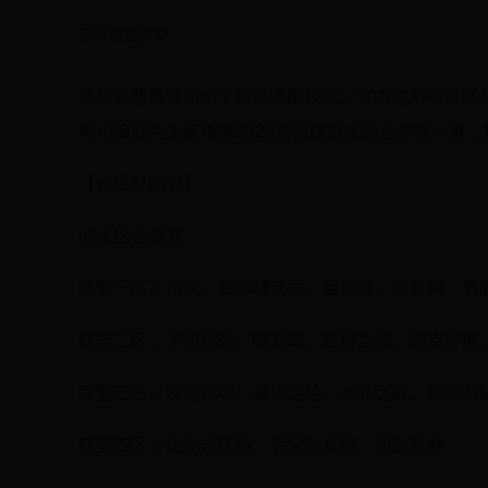
日本队世界杯
英雄联盟最近新出了跨区匹配模式，官方把所有大区
网小编就为大家带来2025英雄联盟大区合并表一览
【合区时间表】
lol大区合并表
联盟一区：祖安、皮尔特沃夫、巨神峰、教育网、男
联盟二区：卡拉曼达、暗影岛、征服之海、诺克萨斯
联盟三区：班德尔城、裁决之地、水晶之痕、钢铁烈
联盟四区：比尔吉沃特、弗雷尔卓德、扭曲丛林