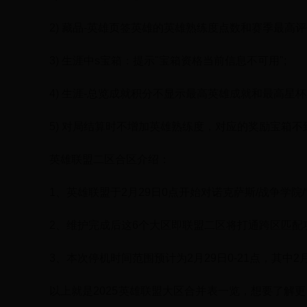
2) 藏品-英雄页签英雄的英雄熟练度点数和赛季最高
3) 生涯中s宝箱：提示"宝箱资格当前信息不可用";
4) 生涯-总览成就积分不显示最高英雄成就和最高星杯
5) 对局结算时不增加英雄熟练度，对应的奖励宝箱不
英雄联盟二区合区介绍：
1、英雄联盟于2月29日0点开始对诺克萨斯/战争学院
2、维护完成后这6个大区即联盟二区将打通跨区匹配
3、本次停机时间范围预计为2月29日0-21点，其中
以上就是2025英雄联盟大区合并表一览，想要了解