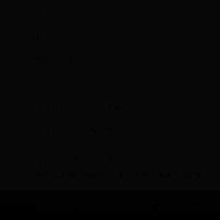
刺客英雄
射手英雄
全英雄（下）
坦克英雄
更多内容：英雄联盟专题英雄联盟论坛
查看英雄联盟攻略大全
全自动洗衣机如何选择
被音乐人抛弃的MV，是多少人的罗曼蒂克消亡史
COPYRIGHT © 2022 2018世界杯冠军_世界杯预选赛非洲区 - C