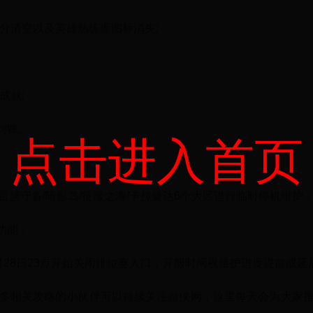
评分清空以及英雄熟练度图标消失;
成就;
到账。
点击进入首页
/雷瑟守备/暗影岛/征服之海/卡拉曼达6个大区进行临时停机维护
功能；
2月28日23点开始关闭排位赛入口，开服时间视维护进度提前或延
更多相关攻略的小伙伴可以持续关注游侠网，这里每天会为大家