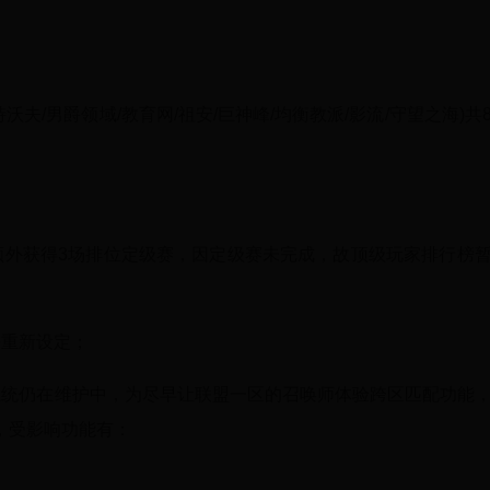
沃夫/男爵领域/教育网/祖安/巨神峰/均衡教派/影流/守望之海)共
额外获得3场排位定级赛，因定级赛未完成，故顶级玩家排行榜
需重新设定；
系统仍在维护中，为尽早让联盟一区的召唤师体验跨区匹配功能
，受影响功能有：