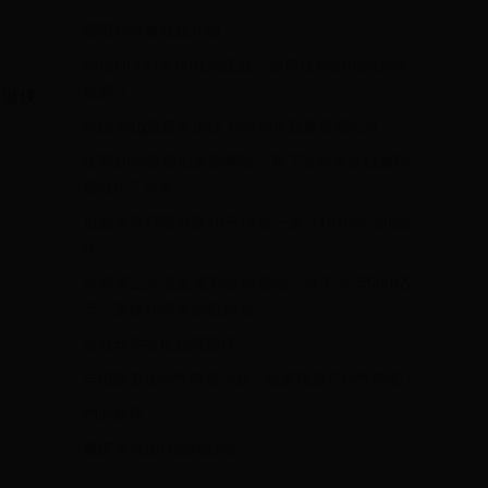
阴阳师非酋成就介绍
揭秘OPPO手机电池续航：如何让你的电池持久
如新？
面游侠
电信卡1g流量多少钱？2023年最新资费汇总
推荐10个靠谱的兼职网站，有了这些平台找兼职
都轻松了许多
历届世界杯巴西队10号球员一览（1978年-2022
年）
央行第二次互换便利操作启动：将不少于500亿
元，形成40家备选机构池
全自动洗衣机如何选择
丰田凯美瑞排气管多少钱，凯美瑞原厂排气管图
旳的解释
重庆本地烟什么烟好抽