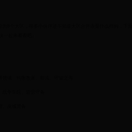
分为8个大区，很多小伙伴还不知道大区合并表是什么样的，下
，快一起来看看吧。
爵领域、均衡教派、影流、守望之海
、战争学院、雷瑟守备
阳、皮城警备