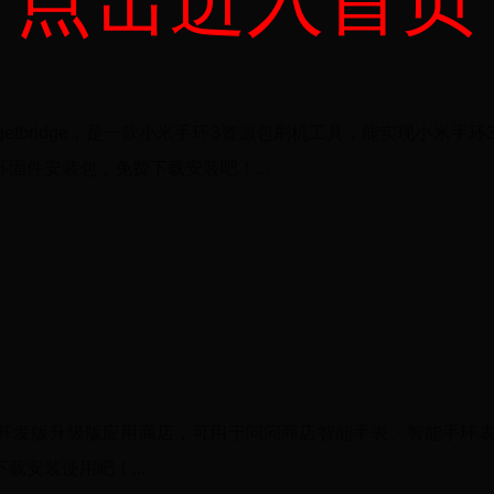
点击进入首页
etbridge，是一款小米手环3资源包刷机工具，能实现小米手环
固件安装包，免费下载安装吧！...
ear助手开发版升级版应用商店，可用于问问商店智能手表、智能手环
安装使用吧！...