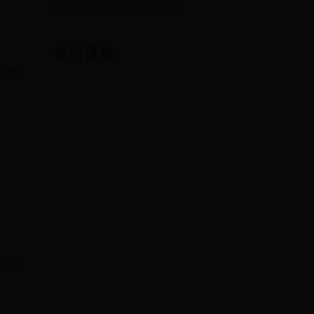
应用到IMEI码及线上线下的细
友情链接
一键美
达到记