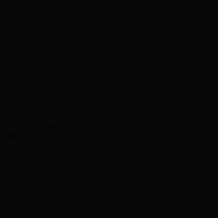
微信商家收款码什么时候到账? ( 微信商户收款
提现多久到账? )
微信添加好友验证多久过期(微信好友请求是不是
三天就过期了？)
go的过去分词和过去式是什么？用法例句简析
微信商家收款码什么时候到账? ( 微信商户收款
提现多久到账? )
旳的解释
旳的解释
P为用
丰田凯美瑞排气管多少钱，凯美瑞原厂排气管图
探秘不思议迷宫M06（15个全新奇观功能攻略，
带你领略迷宫之美）
华为手机的型号识别方法：从背面、设置、官方
应用到IMEI码及线上线下的细
华为手机的型号识别方法：从背面、设置、官方