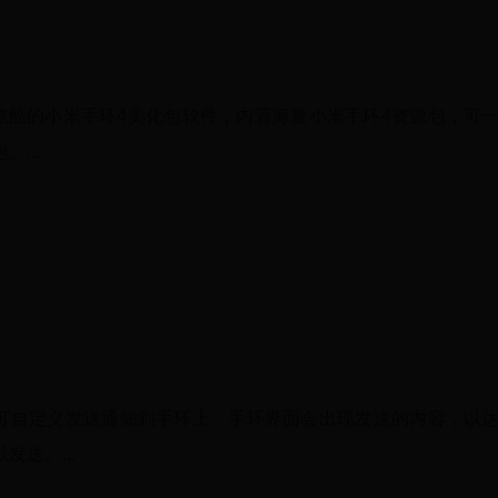
炫酷的小米手环4美化包软件，内置海量小米手环4资源包，可
...
户可自定义发送通知到手环上，手环界面会出现发送的内容，以
送。...