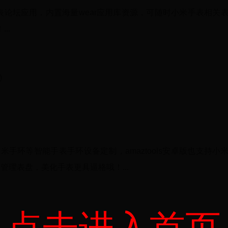
表论坛应用，内置海量wear应用库资源，可随时小米手表相关
..
)
为小米手环等智能手表手环设备定制，amaztools安卓版也支持小
理表盘，美化手表更具逼格哦！...