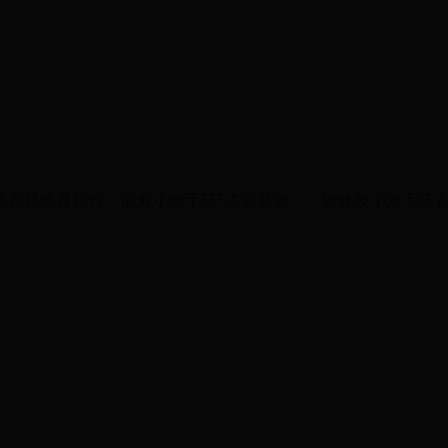
d5表盘替换器软件，能对小米手环5主题替换，一键修改小米手环