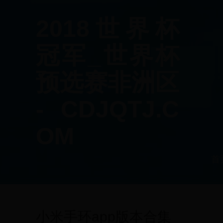
2018世界杯
冠军_世界杯
预选赛非洲区
- CDJQTJ.C
OM
首
小米手环app版本合集