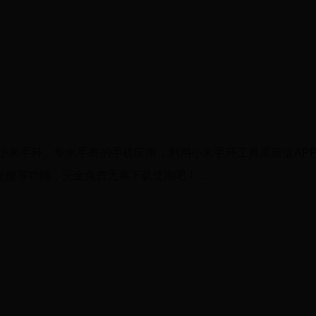
小米手环、华米手表的手机应用，利用小米手环工具最新版AP
醒等功能，完全免费无毒下载使用吧！...