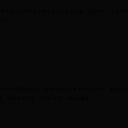
fit表盘下载平台，大神开发了海量第三方表盘资源，适配华米、小米手
！...
forMiBand最新版应用，全网火爆的小米手环同步软件，相较于
、资源包等工具，可玩性更高，米粉的最爱！...