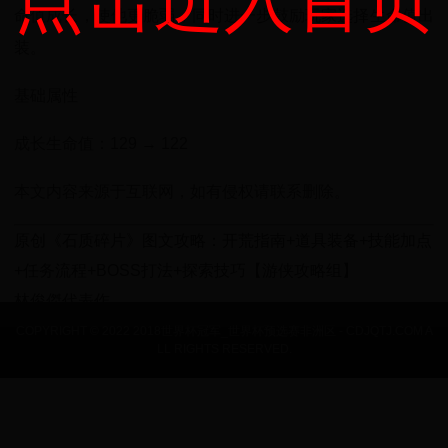
点击进入首页
命值成长，使他更脆弱，同时进一步鼓励玩家选择生命值出
装。
基础属性
成长生命值：129 → 122
本文内容来源于互联网，如有侵权请联系删除。
原创《石质碎片》图文攻略：开荒指南+道具装备+技能加点
+任务流程+BOSS打法+探索技巧【游侠攻略组】
林俊傑代表作
COPYRIGHT © 2022 2018世界杯冠军_世界杯预选赛非洲区 - CDJQTJ.COM A
LL RIGHTS RESERVED.