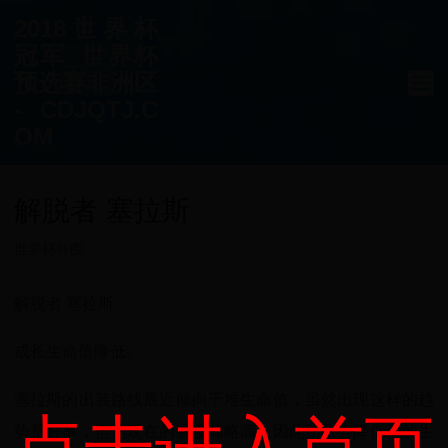
2018世界杯
冠军_世界杯
预选赛非洲区
- CDJQTJ.C
OM
解脱者 塞拉斯
世界杯外围
解脱者 塞拉斯
成长生命值降低。
塞拉斯的出装路线最近倾向于堆生命值，虽然出现这样的趋
势是好事，但他现在的强度却略高。因此团队会降低他的生