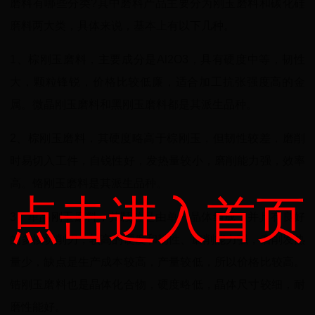
磨料有哪些分类?其中磨料产品主要分为刚玉磨料和碳化硅
磨料两大类，具体来说，基本上有以下几种。
1、棕刚玉磨料，主要成分是Al2O3，具有硬度中等，韧性
大，颗粒锋锐，价格比较低廉，适合加工抗张强度高的金
属。微晶刚玉磨料和黑刚玉磨料都是其派生品种。
2、棕刚玉磨料，其硬度略高于棕刚玉，但韧性较差，磨削
时易切入工件，自锐性好，发热量较小，磨削能力强，效率
高。铬刚玉磨料是其派生品种。
点击进入首页
3、单晶刚玉磨料，其颗粒是由单一晶体组成，并具有良好
的多棱切削刃，较高的硬度和韧性、磨削能力强，磨削发热
量少，缺点是生产成本较高，产量较低，所以价格比较高。
锆刚玉磨料也是晶体化合物，硬度略低，晶体尺寸较细，耐
磨性能好。