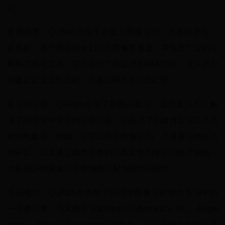
s）。
使用场景：QuPath适用于全玻片图像分析，具有跨平台、
多线程、基于图块的全幻灯片图像查看器，并包含广泛的注
释和可视化工具。它还提供了批处理和脚本功能，允许用户
创建自定义工作流程，并通过脚本进行批处理。
算法和分析：QuPath提供了新颖的算法，这些算法不仅解
决了病理学中常见的分析问题，还提供了创建自定义工作流
程的构建块。例如，它可以用于肿瘤识别、高通量生物标志
物评估，以及通过颜色反卷积分离染色剂来识别单个细胞，
并根据DAB通道信息将细胞分配为阳性或阴性。
市场地位：QuPath作为数字病理学图像分析软件市场中的
一个参与者，与其他企业如Media Cybernetics, Inc.、Augm
entiqs、Reveal Biosciences等竞争。它在全球市场中占有