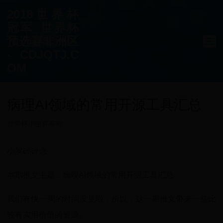
2018世界杯
冠军_世界杯
预选赛非洲区
- CDJQTJ.C
OM
病理AI领域的常用开源工具汇总
世界杯小组赛赛程
小罗碎碎念
本期推文主题：病理AI领域的常用开源工具汇总
我们有快一周的时间没见啦，所以，这一期推文带来一些比
较有实用价值的资源。