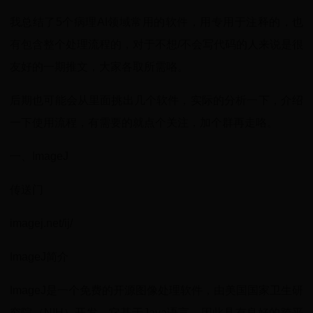
我总结了5个病理AI领域常用的软件，用专用于注释的，也
有包含整个处理流程的，对于不想/不会写代码的人来说是很
友好的一期推文，大家各取所需咯。
后期也可能会从里面挑出几个软件，实际的分析一下，介绍
一下使用流程，有需要的就点个关注，加个群再走咯。
一、ImageJ
传送门
imagej.net/ij/
ImageJ简介
ImageJ是一个免费的开源图像处理软件，由美国国家卫生研
究院（NIH）开发。它基于Java语言，因此具有良好的跨平