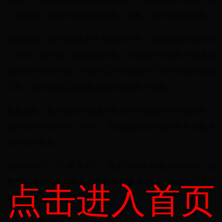
一席之地，并在不同地区如北美、欧洲、亚太等有其应用。
应用实例：QuPath被用于多种研究中，例如在组织微阵列
（TMA）的注释、免疫组化分析、H&E玻片扫描和肿瘤基质
百分比分析等方面。它还可以作为深度学习神经网络的训练
工具，提供框架以训练更高级的深度学习模型。
发展趋势：数字病理学图像分析软件市场预计将持续增长，
QuPath作为其中的一部分，有望随着技术进步和市场需求
的增加而发展。
QuPath作为一个开源平台，因其灵活性和强大的功能，在
数字病理学图像分析领域中发挥着重要作用，并为研究人员
点击进入首页
和病理学家提供了宝贵的资源。
三、Cell Profiler