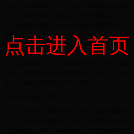
个网站，你需要解析它。首先，它通过域名注册器211.214.
1.xxx上的特殊DNS服务器解析为Web服务器的固定IP，然
后通过Web服务器接收，abc.com的域名映射到该服务。通
过输入域名abc.com，我们可以访问网站的内容。也就是
点击进入首页
说，实现了域名解析的全过程。人们习惯于记住域名，但是
机器只识别IP地址，域名和IP地址之间的转换称为域名解
析。域名解析需要由专用域名解析服务器完成，整个过程是
自动的。域名解析协议(DNS)用于将易于记忆的主机域名和
电子邮件地址映射到计算机易于识别的IP地址。
常用域名解析服务器有哪些？
当前，我国的域名注册商有很多，但是企业想要注册顶级域
名，最好选择顶级域名服务商，因为只有在有资质的正规域
名注册商那里注册域名，后期方便提供域名增值服务等域名