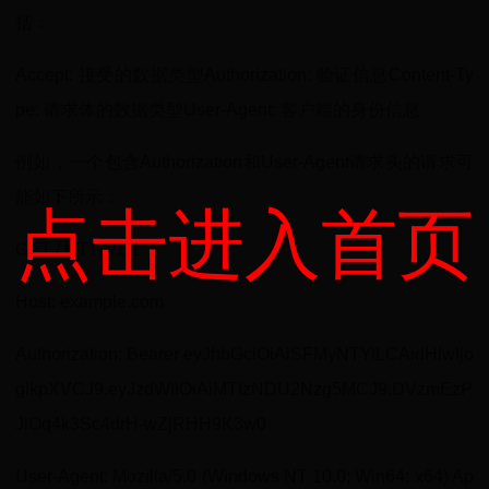
括：
Accept: 接受的数据类型Authorization: 验证信息Content-Ty
pe: 请求体的数据类型User-Agent: 客户端的身份信息
例如，一个包含Authorization和User-Agent请求头的请求可
能如下所示：
点击进入首页
GET / HTTP/1.1
Host: example.com
Authorization: Bearer eyJhbGciOiAiSFMyNTYiLCAidHlwIjo
gIkpXVCJ9.eyJzdWIiOiAiMTIzNDU2Nzg5MCJ9.DVzmEzP
JlOq4k3Sc4drH-wZjRHH9K3w0
User-Agent: Mozilla/5.0 (Windows NT 10.0; Win64; x64) Ap